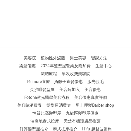
美容院
植物性外泌體
男士美容
變靚方法
染髮優惠
2024年髮型屋營業及附加費
生髮中心
減肥療程
單次收費美容院
Paimore直療、負離子直髮優惠
激光脫毛
尖沙咀髮型屋
美容院加入
美容優惠
Fotona激光醫學美容療程
美容優惠真實評價
美容院消費券
髮型屋消費券
男士理髮Barber shop
性質比高髮型屋
九龍區髮型屋優惠
油麻地泰式按摩
天然有機護膚品推薦
好評髮型屋推介
泰式按摩推介
Hifu 超聲波聚焦