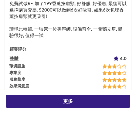
免費試做RF, 加了199香薰按肩頸, 好舒服, 好優惠, 最後可以
選擇購買套票, $2000可以做到6次好吸引, 如果6次包埋香
薰按肩頸就更吸引!

環境比較細, 一張床一位美容師, 設備齊全, 一間獨立房, 體
驗很好, 值得一試!
顧客評分
整體
4.0
環境設施
專業度
服務態度
效果滿意度
更多