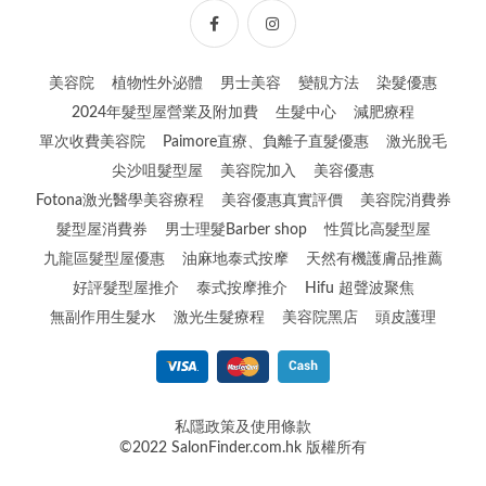
美容院
植物性外泌體
男士美容
變靚方法
染髮優惠
2024年髮型屋營業及附加費
生髮中心
減肥療程
單次收費美容院
Paimore直療、負離子直髮優惠
激光脫毛
尖沙咀髮型屋
美容院加入
美容優惠
Fotona激光醫學美容療程
美容優惠真實評價
美容院消費券
髮型屋消費券
男士理髮Barber shop
性質比高髮型屋
九龍區髮型屋優惠
油麻地泰式按摩
天然有機護膚品推薦
好評髮型屋推介
泰式按摩推介
Hifu 超聲波聚焦
無副作用生髮水
激光生髮療程
美容院黑店
頭皮護理
私隱政策及使用條款
©2022 SalonFinder.com.hk 版權所有