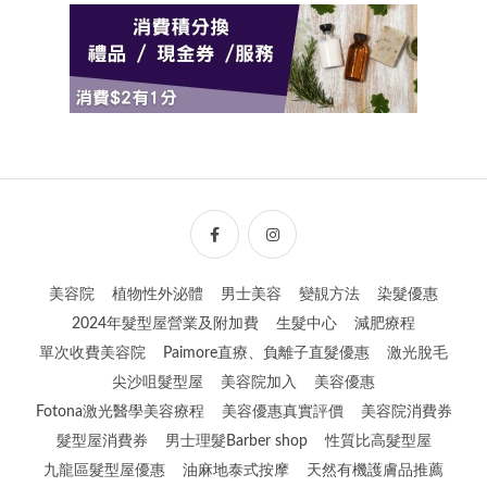
美容院
植物性外泌體
男士美容
變靚方法
染髮優惠
2024年髮型屋營業及附加費
生髮中心
減肥療程
單次收費美容院
Paimore直療、負離子直髮優惠
激光脫毛
尖沙咀髮型屋
美容院加入
美容優惠
Fotona激光醫學美容療程
美容優惠真實評價
美容院消費券
髮型屋消費券
男士理髮Barber shop
性質比高髮型屋
九龍區髮型屋優惠
油麻地泰式按摩
天然有機護膚品推薦