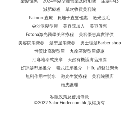
染髮優惠
2024年髮型屋營業及附加費
生髮中心
減肥療程
單次收費美容院
Paimore直療、負離子直髮優惠
激光脫毛
尖沙咀髮型屋
美容院加入
美容優惠
Fotona激光醫學美容療程
美容優惠真實評價
美容院消費券
髮型屋消費券
男士理髮Barber shop
性質比高髮型屋
九龍區髮型屋優惠
油麻地泰式按摩
天然有機護膚品推薦
好評髮型屋推介
泰式按摩推介
Hifu 超聲波聚焦
無副作用生髮水
激光生髮療程
美容院黑店
頭皮護理
私隱政策及使用條款
©2022 SalonFinder.com.hk 版權所有