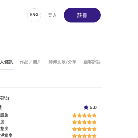
登入
ENG
註冊
人資訊
作品／圖片
師傅文章/分享
顧客評語
客評分
體
5.0
境設施
業度
務態度
果滿意度