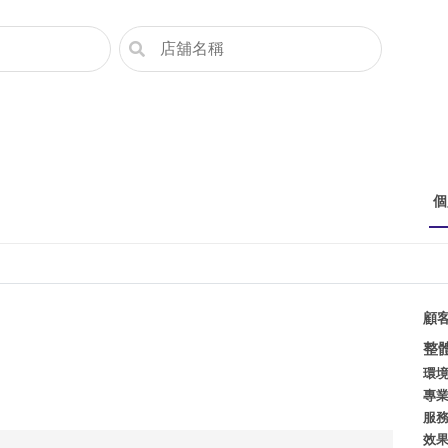
個
顧
整
環
專
服
效