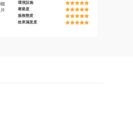
環境設施
師能
專業度
照片
服務態度
Ani
效果滿意度
Lev