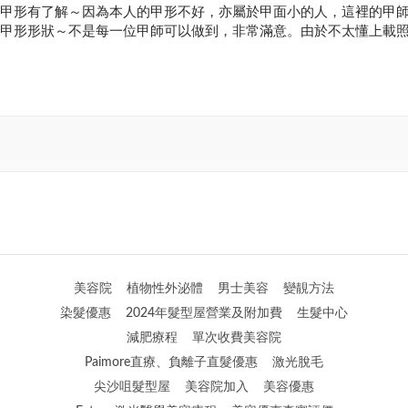
甲形有了解～因為本人的甲形不好，亦屬於甲面小的人，這裡的甲
甲形形狀～不是每一位甲師可以做到，非常滿意。由於不太懂上載
美容院
植物性外泌體
男士美容
變靚方法
染髮優惠
2024年髮型屋營業及附加費
生髮中心
減肥療程
單次收費美容院
Paimore直療、負離子直髮優惠
激光脫毛
尖沙咀髮型屋
美容院加入
美容優惠