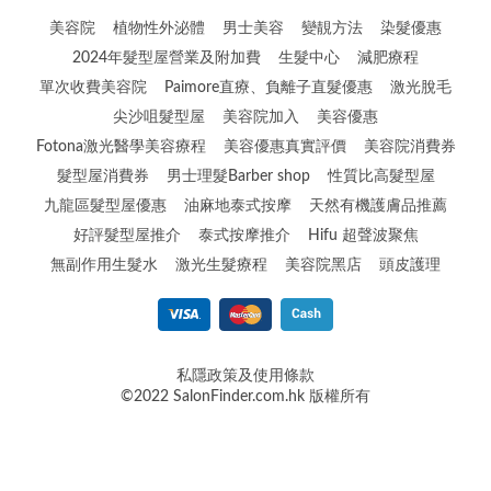
美容院
植物性外泌體
男士美容
變靚方法
染髮優惠
2024年髮型屋營業及附加費
生髮中心
減肥療程
單次收費美容院
Paimore直療、負離子直髮優惠
激光脫毛
尖沙咀髮型屋
美容院加入
美容優惠
Fotona激光醫學美容療程
美容優惠真實評價
美容院消費券
髮型屋消費券
男士理髮Barber shop
性質比高髮型屋
九龍區髮型屋優惠
油麻地泰式按摩
天然有機護膚品推薦
好評髮型屋推介
泰式按摩推介
Hifu 超聲波聚焦
無副作用生髮水
激光生髮療程
美容院黑店
頭皮護理
私隱政策及使用條款
©2022 SalonFinder.com.hk 版權所有