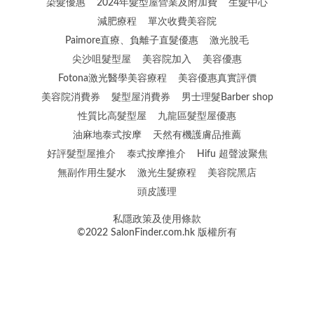
染髮優惠
2024年髮型屋營業及附加費
生髮中心
減肥療程
單次收費美容院
Paimore直療、負離子直髮優惠
激光脫毛
尖沙咀髮型屋
美容院加入
美容優惠
Fotona激光醫學美容療程
美容優惠真實評價
美容院消費券
髮型屋消費券
男士理髮Barber shop
性質比高髮型屋
九龍區髮型屋優惠
油麻地泰式按摩
天然有機護膚品推薦
好評髮型屋推介
泰式按摩推介
Hifu 超聲波聚焦
無副作用生髮水
激光生髮療程
美容院黑店
頭皮護理
私隱政策及使用條款
©2022 SalonFinder.com.hk 版權所有