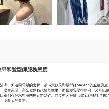
效果和髮型師服務態度
清潔、焗油同電髮的套餐，很滿意效果和髮型師Manson的服務態度
，唔會死硬，完全做到我想要既效果！而且髮質變得順滑，又可以
口罩都冇俾水整濕同掂到頭髮碎。而髮型師好細心教我點樣打理個
，明白我的要求。
