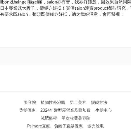
bon既hair gel嚟gel頭，salon亦有賣，我亦好鍾意，因效果自然同
本專業既大牌子，價錢亦好抵！呢個salon連賣product都咁講究
有要求既salon，整頭既價錢亦好抵，總之我好滿意，會再幫襯！
美容院
植物性外泌體
男士美容
變靚方法
染髮優惠
2024年髮型屋營業及附加費
生髮中心
減肥療程
單次收費美容院
Paimore直療、負離子直髮優惠
激光脫毛