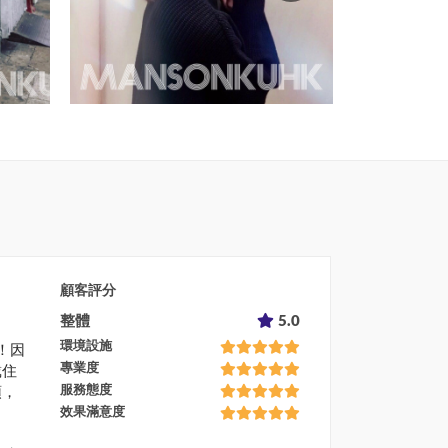
顧客評分
整體
5.0
環境設施
！因
專業度
戴住
服務態度
頭，
效果滿意度