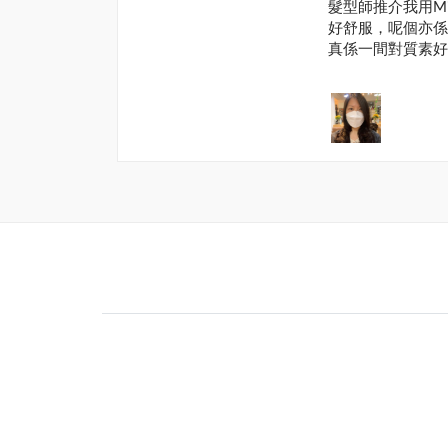
髮型師推介我用Mil
好舒服，呢個亦係日
真係一間對質素好