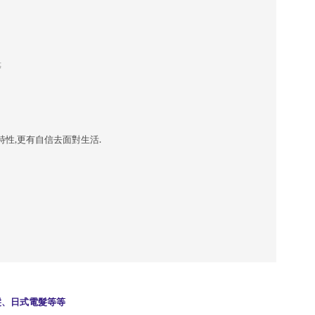
等
特性,更有自信去面對生活.
髮、日式電髮等等