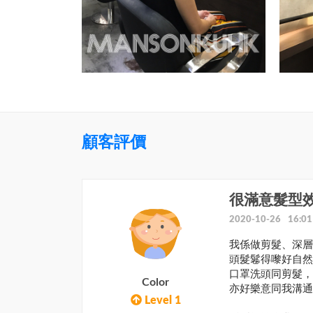
顧客評價
很滿意髮型
2020-10-26 16:01
我係做剪髮、深層
頭髮鬈得嚟好自然
口罩洗頭同剪髮，
Color
亦好樂意同我溝通
Level 1