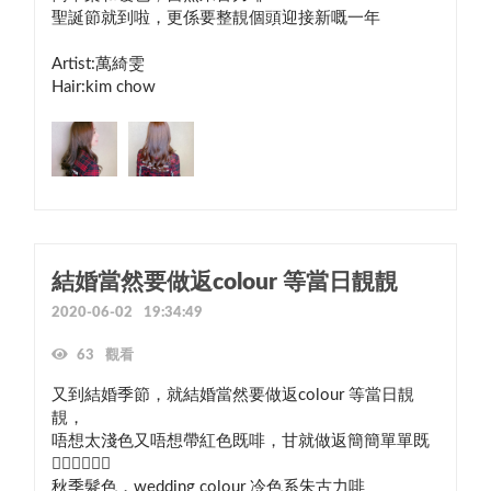
聖誕節就到啦，更係要整靚個頭迎接新嘅一年

Artist:萬綺雯

Hair:kim chow
結婚當然要做返colour 等當日靚靚
2020-06-02 19:34:49
63 觀看
又到結婚季節，就結婚當然要做返colour 等當日靚
靚，

唔想太淺色又唔想帶紅色既啡，甘就做返簡簡單單既
👇🏼👇🏼👇🏼

秋季髮色，wedding colour 冷色系朱古力啡