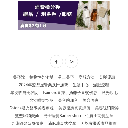
美容院
植物性外泌體
男士美容
變靚方法
染髮優惠
2024年髮型屋營業及附加費
生髮中心
減肥療程
單次收費美容院
Paimore直療、負離子直髮優惠
激光脫毛
尖沙咀髮型屋
美容院加入
美容優惠
Fotona激光醫學美容療程
美容優惠真實評價
美容院消費券
髮型屋消費券
男士理髮Barber shop
性質比高髮型屋
九龍區髮型屋優惠
油麻地泰式按摩
天然有機護膚品推薦