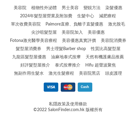
美容院
植物性外泌體
男士美容
變靚方法
染髮優惠
2024年髮型屋營業及附加費
生髮中心
減肥療程
單次收費美容院
Paimore直療、負離子直髮優惠
激光脫毛
尖沙咀髮型屋
美容院加入
美容優惠
Fotona激光醫學美容療程
美容優惠真實評價
美容院消費券
髮型屋消費券
男士理髮Barber shop
性質比高髮型屋
九龍區髮型屋優惠
油麻地泰式按摩
天然有機護膚品推薦
好評髮型屋推介
泰式按摩推介
Hifu 超聲波聚焦
無副作用生髮水
激光生髮療程
美容院黑店
頭皮護理
私隱政策及使用條款
©2022 SalonFinder.com.hk 版權所有