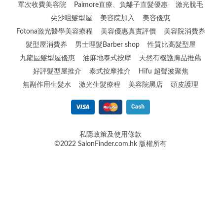
單次收費美容院
Paimore直療、負離子直髮優惠
激光脫毛
尖沙咀髮型屋
美容院加入
美容優惠
Fotona激光醫學美容療程
美容優惠真實評價
美容院消費券
髮型屋消費券
男士理髮Barber shop
性質比高髮型屋
九龍區髮型屋優惠
油麻地泰式按摩
天然有機護膚品推薦
好評髮型屋推介
泰式按摩推介
Hifu 超聲波聚焦
無副作用生髮水
激光生髮療程
美容院黑店
頭皮護理
私隱政策及使用條款
©2022 SalonFinder.com.hk 版權所有