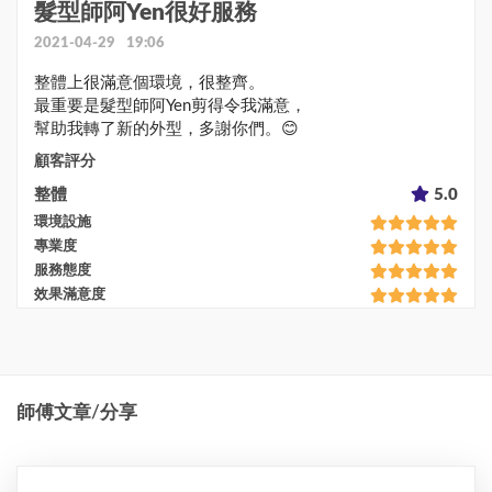
髮型師阿Yen很好服務
2021-04-29 19:06
整體上很滿意個環境，很整齊。

最重要是髮型師阿Yen剪得令我滿意，

幫助我轉了新的外型，多謝你們。😊
顧客評分
整體
5.0
環境設施
專業度
服務態度
效果滿意度
師傅文章/分享