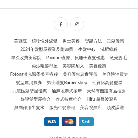
美容院
植物性外泌體
男士美容
變靚方法
染髮優惠
2024年髮型屋營業及附加費
生髮中心
減肥療程
單次收費美容院
Paimore直療、負離子直髮優惠
激光脫毛
尖沙咀髮型屋
美容院加入
美容優惠
Fotona激光醫學美容療程
美容優惠真實評價
美容院消費券
髮型屋消費券
男士理髮Barber shop
性質比高髮型屋
九龍區髮型屋優惠
油麻地泰式按摩
天然有機護膚品推薦
好評髮型屋推介
泰式按摩推介
Hifu 超聲波聚焦
無副作用生髮水
激光生髮療程
美容院黑店
頭皮護理