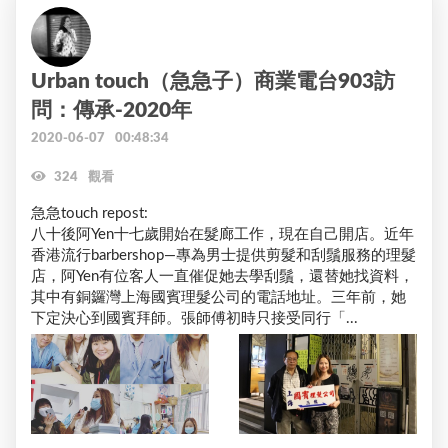
Urban touch（急急子）商業電台903訪
問：傳承-2020年
2020-06-07 00:48:34
324 觀看
急急touch repost:

八十後阿Yen十七歲開始在髮廊工作，現在自己開店。近年
香港流行barbershop—專為男士提供剪髮和刮鬚服務的理髮
店，阿Yen有位客人一直催促她去學刮鬚，還替她找資料，
其中有銅鑼灣上海國賓理髮公司的電話地址。三年前，她
下定決心到國賓拜師。張師傅初時只接受同行「...