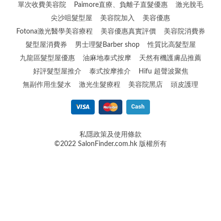
單次收費美容院
Paimore直療、負離子直髮優惠
激光脫毛
尖沙咀髮型屋
美容院加入
美容優惠
Fotona激光醫學美容療程
美容優惠真實評價
美容院消費券
髮型屋消費券
男士理髮Barber shop
性質比高髮型屋
九龍區髮型屋優惠
油麻地泰式按摩
天然有機護膚品推薦
好評髮型屋推介
泰式按摩推介
Hifu 超聲波聚焦
無副作用生髮水
激光生髮療程
美容院黑店
頭皮護理
私隱政策及使用條款
©2022 SalonFinder.com.hk 版權所有