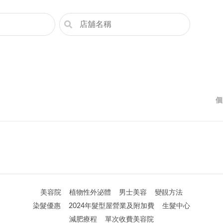
個
美容院
植物性外泌體
男士美容
變靚方法
染髮優惠
2024年髮型屋營業及附加費
生髮中心
減肥療程
單次收費美容院