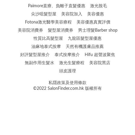
Paimore直療、負離子直髮優惠
激光脫毛
尖沙咀髮型屋
美容院加入
美容優惠
Fotona激光醫學美容療程
美容優惠真實評價
美容院消費券
髮型屋消費券
男士理髮Barber shop
性質比高髮型屋
九龍區髮型屋優惠
油麻地泰式按摩
天然有機護膚品推薦
好評髮型屋推介
泰式按摩推介
Hifu 超聲波聚焦
無副作用生髮水
激光生髮療程
美容院黑店
頭皮護理
私隱政策及使用條款
©2022 SalonFinder.com.hk 版權所有