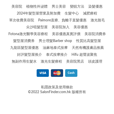
美容院
植物性外泌體
男士美容
變靚方法
染髮優惠
2024年髮型屋營業及附加費
生髮中心
減肥療程
單次收費美容院
Paimore直療、負離子直髮優惠
激光脫毛
尖沙咀髮型屋
美容院加入
美容優惠
Fotona激光醫學美容療程
美容優惠真實評價
美容院消費券
髮型屋消費券
男士理髮Barber shop
性質比高髮型屋
九龍區髮型屋優惠
油麻地泰式按摩
天然有機護膚品推薦
好評髮型屋推介
泰式按摩推介
Hifu 超聲波聚焦
無副作用生髮水
激光生髮療程
美容院黑店
頭皮護理
私隱政策及使用條款
©2022 SalonFinder.com.hk 版權所有