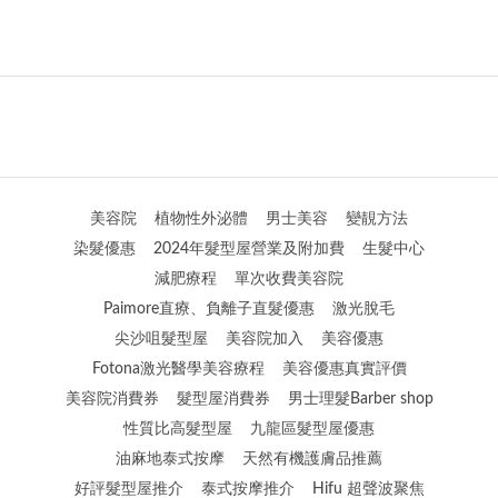
美容院
植物性外泌體
男士美容
變靚方法
染髮優惠
2024年髮型屋營業及附加費
生髮中心
減肥療程
單次收費美容院
Paimore直療、負離子直髮優惠
激光脫毛
尖沙咀髮型屋
美容院加入
美容優惠
Fotona激光醫學美容療程
美容優惠真實評價
美容院消費券
髮型屋消費券
男士理髮Barber shop
性質比高髮型屋
九龍區髮型屋優惠
油麻地泰式按摩
天然有機護膚品推薦
好評髮型屋推介
泰式按摩推介
Hifu 超聲波聚焦