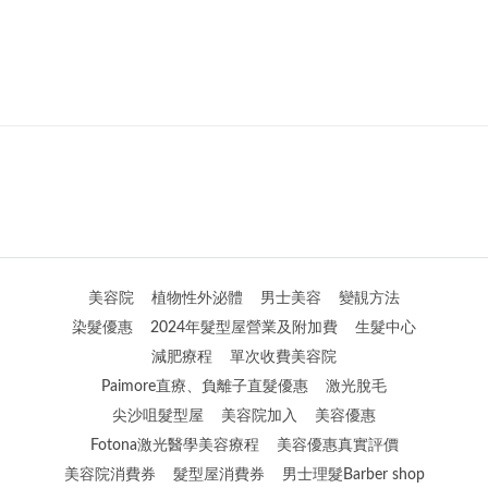
美容院
植物性外泌體
男士美容
變靚方法
染髮優惠
2024年髮型屋營業及附加費
生髮中心
減肥療程
單次收費美容院
Paimore直療、負離子直髮優惠
激光脫毛
尖沙咀髮型屋
美容院加入
美容優惠
Fotona激光醫學美容療程
美容優惠真實評價
美容院消費券
髮型屋消費券
男士理髮Barber shop