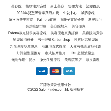
美容院
植物性外泌體
男士美容
變靚方法
染髮優惠
2024年髮型屋營業及附加費
生髮中心
減肥療程
單次收費美容院
Paimore直療、負離子直髮優惠
激光脫毛
尖沙咀髮型屋
美容院加入
美容優惠
Fotona激光醫學美容療程
美容優惠真實評價
美容院消費券
髮型屋消費券
男士理髮Barber shop
性質比高髮型屋
九龍區髮型屋優惠
油麻地泰式按摩
天然有機護膚品推薦
好評髮型屋推介
泰式按摩推介
Hifu 超聲波聚焦
無副作用生髮水
激光生髮療程
美容院黑店
頭皮護理
私隱政策及使用條款
©2022 SalonFinder.com.hk 版權所有