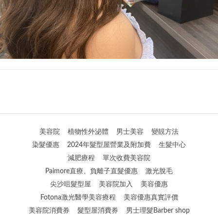
美容院
植物性外泌體
男士美容
變靚方法
染髮優惠
2024年髮型屋營業及附加費
生髮中心
減肥療程
單次收費美容院
Paimore直療、負離子直髮優惠
激光脫毛
尖沙咀髮型屋
美容院加入
美容優惠
Fotona激光醫學美容療程
美容優惠真實評價
美容院消費券
髮型屋消費券
男士理髮Barber shop