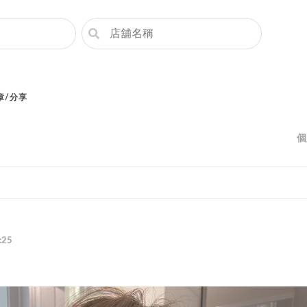
章/分享
個
:25