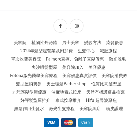
美容院
植物性外泌體
男士美容
變靚方法
染髮優惠
2024年髮型屋營業及附加費
生髮中心
減肥療程
單次收費美容院
Paimore直療、負離子直髮優惠
激光脫毛
尖沙咀髮型屋
美容院加入
美容優惠
Fotona激光醫學美容療程
美容優惠真實評價
美容院消費券
髮型屋消費券
男士理髮Barber shop
性質比高髮型屋
九龍區髮型屋優惠
油麻地泰式按摩
天然有機護膚品推薦
好評髮型屋推介
泰式按摩推介
Hifu 超聲波聚焦
無副作用生髮水
激光生髮療程
美容院黑店
頭皮護理