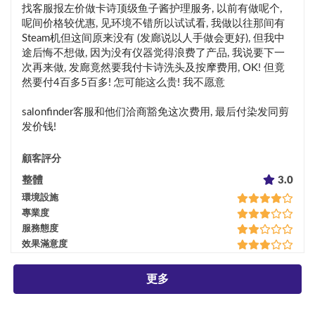
找客服报左价做卡诗顶级鱼子酱护理服务, 以前有做呢个, 
呢间价格较优惠, 见环境不错所以试试看, 我做以往那间有
Steam机但这间原来没有 (发廊说以人手做会更好), 但我中
途后悔不想做, 因为没有仪器觉得浪费了产品, 我说要下一
次再来做, 发廊竟然要我付卡诗洗头及按摩费用, OK! 但竟
然要付4百多5百多! 怎可能这么贵! 我不愿意

salonfinder客服和他们洽商豁免这次费用, 最后付染发同剪
发价钱!
顧客評分
整體
3.0
環境設施
專業度
服務態度
效果滿意度
更多