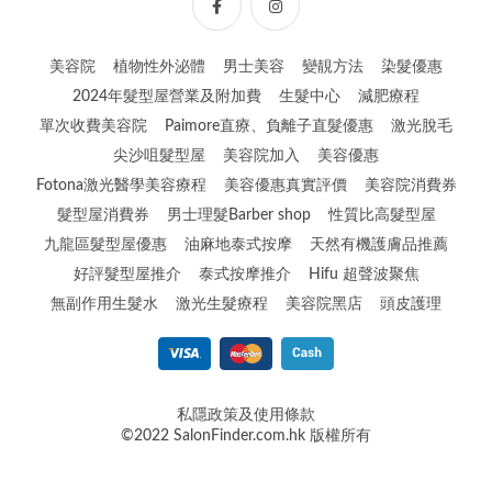
美容院
植物性外泌體
男士美容
變靚方法
染髮優惠
2024年髮型屋營業及附加費
生髮中心
減肥療程
單次收費美容院
Paimore直療、負離子直髮優惠
激光脫毛
尖沙咀髮型屋
美容院加入
美容優惠
Fotona激光醫學美容療程
美容優惠真實評價
美容院消費券
髮型屋消費券
男士理髮Barber shop
性質比高髮型屋
九龍區髮型屋優惠
油麻地泰式按摩
天然有機護膚品推薦
好評髮型屋推介
泰式按摩推介
Hifu 超聲波聚焦
無副作用生髮水
激光生髮療程
美容院黑店
頭皮護理
私隱政策及使用條款
©2022 SalonFinder.com.hk 版權所有