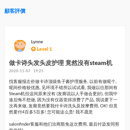
顧客評價
Lynne
Level 1
做卡诗头发头皮护理 竟然沒有steam机
2020-11-07 19:25
找客服报左价做卡诗顶级鱼子酱护理服务, 以前有做呢个, 
呢间价格较优惠, 见环境不错所以试试看, 我做以往那间有
Steam机但这间原来没有 (发廊说以人手做会更好), 但我中
途后悔不想做, 因为没有仪器觉得浪费了产品, 我说要下一
次再来做, 发廊竟然要我付卡诗洗头及按摩费用, OK! 但竟
然要付4百多5百多! 怎可能这么贵! 我不愿意

salonfinder客服和他们洽商豁免这次费用, 最后付染发同剪