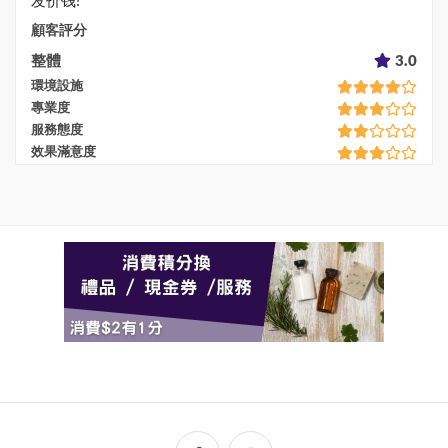
发价钱!
顧客評分
整體
3.0
環境設施
專業度
服務態度
效果滿意度