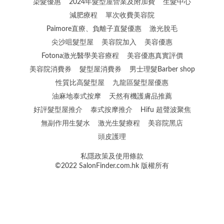
染髮優惠
2024年髮型屋營業及附加費
生髮中心
減肥療程
單次收費美容院
Paimore直療、負離子直髮優惠
激光脫毛
尖沙咀髮型屋
美容院加入
美容優惠
Fotona激光醫學美容療程
美容優惠真實評價
美容院消費券
髮型屋消費券
男士理髮Barber shop
性質比高髮型屋
九龍區髮型屋優惠
油麻地泰式按摩
天然有機護膚品推薦
好評髮型屋推介
泰式按摩推介
Hifu 超聲波聚焦
無副作用生髮水
激光生髮療程
美容院黑店
頭皮護理
私隱政策及使用條款
©2022 SalonFinder.com.hk 版權所有