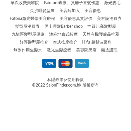
單次收費美容院
Paimore直療、負離子直髮優惠
激光脫毛
尖沙咀髮型屋
美容院加入
美容優惠
Fotona激光醫學美容療程
美容優惠真實評價
美容院消費券
髮型屋消費券
男士理髮Barber shop
性質比高髮型屋
九龍區髮型屋優惠
油麻地泰式按摩
天然有機護膚品推薦
好評髮型屋推介
泰式按摩推介
Hifu 超聲波聚焦
無副作用生髮水
激光生髮療程
美容院黑店
頭皮護理
私隱政策及使用條款
©2022 SalonFinder.com.hk 版權所有