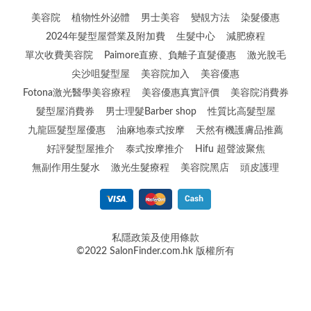
美容院
植物性外泌體
男士美容
變靚方法
染髮優惠
2024年髮型屋營業及附加費
生髮中心
減肥療程
單次收費美容院
Paimore直療、負離子直髮優惠
激光脫毛
尖沙咀髮型屋
美容院加入
美容優惠
Fotona激光醫學美容療程
美容優惠真實評價
美容院消費券
髮型屋消費券
男士理髮Barber shop
性質比高髮型屋
九龍區髮型屋優惠
油麻地泰式按摩
天然有機護膚品推薦
好評髮型屋推介
泰式按摩推介
Hifu 超聲波聚焦
無副作用生髮水
激光生髮療程
美容院黑店
頭皮護理
私隱政策及使用條款
©2022 SalonFinder.com.hk 版權所有