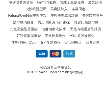
單次收費美容院
Paimore直療、負離子直髮優惠
激光脫毛
尖沙咀髮型屋
美容院加入
美容優惠
Fotona激光醫學美容療程
美容優惠真實評價
美容院消費券
髮型屋消費券
男士理髮Barber shop
性質比高髮型屋
九龍區髮型屋優惠
油麻地泰式按摩
天然有機護膚品推薦
好評髮型屋推介
泰式按摩推介
Hifu 超聲波聚焦
無副作用生髮水
激光生髮療程
美容院黑店
頭皮護理
私隱政策及使用條款
©2022 SalonFinder.com.hk 版權所有