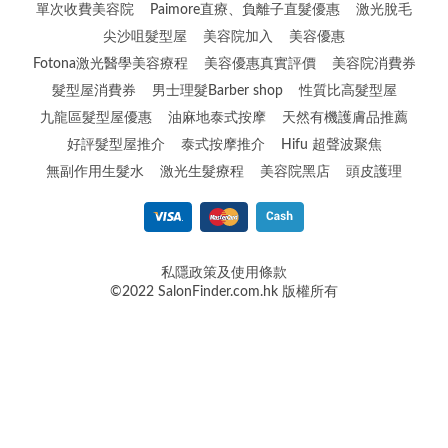
單次收費美容院
Paimore直療、負離子直髮優惠
激光脫毛
尖沙咀髮型屋
美容院加入
美容優惠
Fotona激光醫學美容療程
美容優惠真實評價
美容院消費券
髮型屋消費券
男士理髮Barber shop
性質比高髮型屋
九龍區髮型屋優惠
油麻地泰式按摩
天然有機護膚品推薦
好評髮型屋推介
泰式按摩推介
Hifu 超聲波聚焦
無副作用生髮水
激光生髮療程
美容院黑店
頭皮護理
私隱政策及使用條款
©2022 SalonFinder.com.hk 版權所有