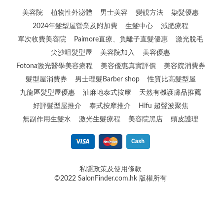
美容院
植物性外泌體
男士美容
變靚方法
染髮優惠
2024年髮型屋營業及附加費
生髮中心
減肥療程
單次收費美容院
Paimore直療、負離子直髮優惠
激光脫毛
尖沙咀髮型屋
美容院加入
美容優惠
Fotona激光醫學美容療程
美容優惠真實評價
美容院消費券
髮型屋消費券
男士理髮Barber shop
性質比高髮型屋
九龍區髮型屋優惠
油麻地泰式按摩
天然有機護膚品推薦
好評髮型屋推介
泰式按摩推介
Hifu 超聲波聚焦
無副作用生髮水
激光生髮療程
美容院黑店
頭皮護理
私隱政策及使用條款
©2022 SalonFinder.com.hk 版權所有