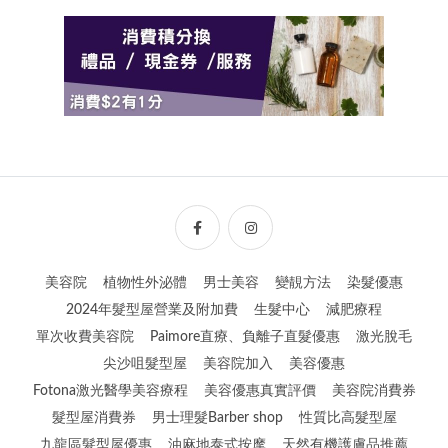
美容院
植物性外泌體
男士美容
變靚方法
染髮優惠
2024年髮型屋營業及附加費
生髮中心
減肥療程
單次收費美容院
Paimore直療、負離子直髮優惠
激光脫毛
尖沙咀髮型屋
美容院加入
美容優惠
Fotona激光醫學美容療程
美容優惠真實評價
美容院消費券
髮型屋消費券
男士理髮Barber shop
性質比高髮型屋
九龍區髮型屋優惠
油麻地泰式按摩
天然有機護膚品推薦