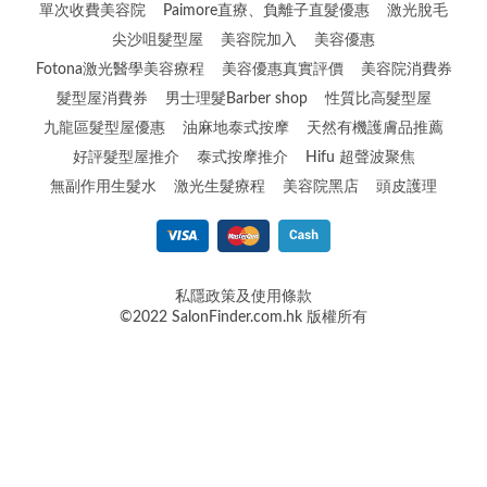
單次收費美容院
Paimore直療、負離子直髮優惠
激光脫毛
尖沙咀髮型屋
美容院加入
美容優惠
Fotona激光醫學美容療程
美容優惠真實評價
美容院消費券
髮型屋消費券
男士理髮Barber shop
性質比高髮型屋
九龍區髮型屋優惠
油麻地泰式按摩
天然有機護膚品推薦
好評髮型屋推介
泰式按摩推介
Hifu 超聲波聚焦
無副作用生髮水
激光生髮療程
美容院黑店
頭皮護理
私隱政策及使用條款
©2022 SalonFinder.com.hk 版權所有