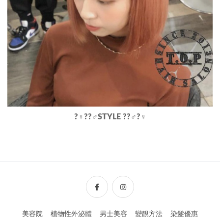
?‍♀️??‍♂️STYLE ??‍♂️?‍♀️
美容院
植物性外泌體
男士美容
變靚方法
染髮優惠