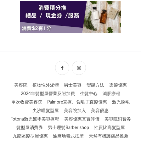
美容院
植物性外泌體
男士美容
變靚方法
染髮優惠
2024年髮型屋營業及附加費
生髮中心
減肥療程
單次收費美容院
Paimore直療、負離子直髮優惠
激光脫毛
尖沙咀髮型屋
美容院加入
美容優惠
Fotona激光醫學美容療程
美容優惠真實評價
美容院消費券
髮型屋消費券
男士理髮Barber shop
性質比高髮型屋
九龍區髮型屋優惠
油麻地泰式按摩
天然有機護膚品推薦