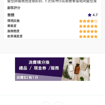
髮型師服務態度都好好, 下次係灣仔區都會黎返呢間髮型屋
顧客評分
整體
4.7
環境設施
專業度
服務態度
效果滿意度