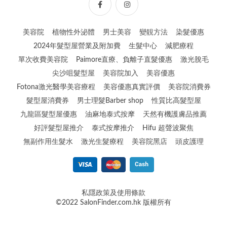
美容院
植物性外泌體
男士美容
變靚方法
染髮優惠
2024年髮型屋營業及附加費
生髮中心
減肥療程
單次收費美容院
Paimore直療、負離子直髮優惠
激光脫毛
尖沙咀髮型屋
美容院加入
美容優惠
Fotona激光醫學美容療程
美容優惠真實評價
美容院消費券
髮型屋消費券
男士理髮Barber shop
性質比高髮型屋
九龍區髮型屋優惠
油麻地泰式按摩
天然有機護膚品推薦
好評髮型屋推介
泰式按摩推介
Hifu 超聲波聚焦
無副作用生髮水
激光生髮療程
美容院黑店
頭皮護理
私隱政策及使用條款
©2022 SalonFinder.com.hk 版權所有