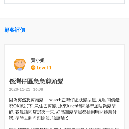
顧客評價
黃小姐
Level 1
係灣仔區急急剪頭髮
2020-11-21 16:08
因為突然想剪頭髮.....search左灣仔區既髮型屋, 見呢間價錢
都OK就試下, 急住去剪髮, 原來lunch時間髮型屋唔夠髮型
師, 客服話同店舖夾一夾, 好感謝髮型屋都抽到時間黎應付
我, 準時去到即刻開波, 唔該晒 :)
