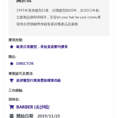
關於我
1995年晉身髮型行業，任職髮型師20年，於2011年創
立髮廊品牌BARBER，宗旨let your hair be your crown,希
望用合理價錢帶俾顧客最好嘅產品及服務
擅長技能
:
歐美日系髮型，長短直曲髪均擅長
職位
:
DIRECTOR
專業認可及獎項
:
政府髮型行業資歷架構第四級
工作經驗
:
現時在
:
BARBER (尖沙咀)
開始日期
2019/11/25