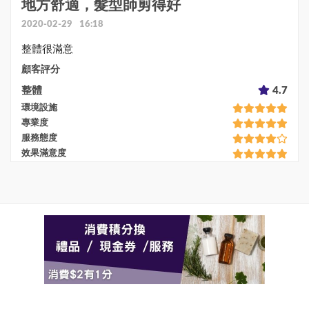
地方舒適，髮型師剪得好
2020-02-29 16:18
整體很滿意
顧客評分
整體
4.7
環境設施
專業度
服務態度
效果滿意度