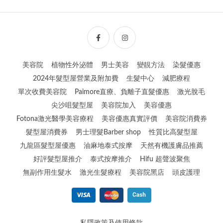
美容院
植物性外泌體
男士美容
變靚方法
染髮優惠
2024年髮型屋營業及附加費
生髮中心
減肥療程
單次收費美容院
Paimore直療、負離子直髮優惠
激光脫毛
尖沙咀髮型屋
美容院加入
美容優惠
Fotona激光醫學美容療程
美容優惠真實評價
美容院消費券
髮型屋消費券
男士理髮Barber shop
性質比高髮型屋
九龍區髮型屋優惠
油麻地泰式按摩
天然有機護膚品推薦
好評髮型屋推介
泰式按摩推介
Hifu 超聲波聚焦
無副作用生髮水
激光生髮療程
美容院黑店
頭皮護理