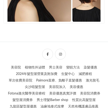
美容院
植物性外泌體
男士美容
變靚方法
染髮優惠
2024年髮型屋營業及附加費
生髮中心
減肥療程
單次收費美容院
Paimore直療、負離子直髮優惠
激光脫毛
尖沙咀髮型屋
美容院加入
美容優惠
Fotona激光醫學美容療程
美容優惠真實評價
美容院消費券
髮型屋消費券
男士理髮Barber shop
性質比高髮型屋
九龍區髮型屋優惠
油麻地泰式按摩
天然有機護膚品推薦