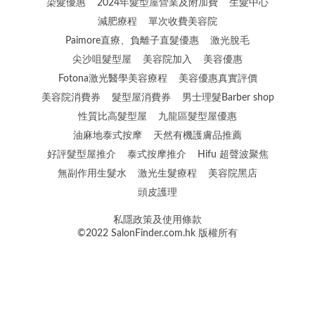
染髮優惠
2024年髮型屋營業及附加費
生髮中心
減肥療程
單次收費美容院
Paimore直療、負離子直髮優惠
激光脫毛
尖沙咀髮型屋
美容院加入
美容優惠
Fotona激光醫學美容療程
美容優惠真實評價
美容院消費券
髮型屋消費券
男士理髮Barber shop
性質比高髮型屋
九龍區髮型屋優惠
油麻地泰式按摩
天然有機護膚品推薦
好評髮型屋推介
泰式按摩推介
Hifu 超聲波聚焦
無副作用生髮水
激光生髮療程
美容院黑店
頭皮護理
私隱政策及使用條款
©2022 SalonFinder.com.hk 版權所有