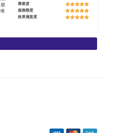
專業度
年朋
服務態度
心堆
效果滿意度