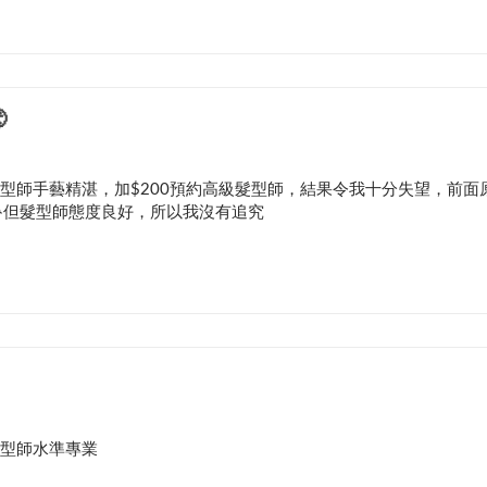

型師手藝精湛，加$200預約高級髮型師，結果令我十分失望，前面
但髮型師態度良好，所以我沒有追究
型師水準專業