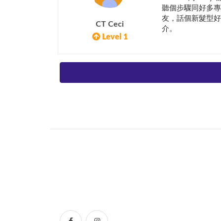
聽個步驟同好多專
友，話個新髮型好好
CT Ceci
介。
Level 1