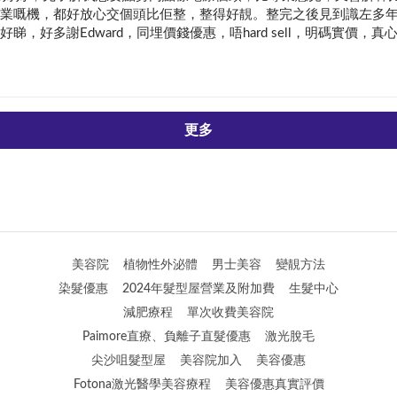
業嘅機，都好放心交個頭比佢整，整得好靚。整完之後見到識左多
睇，好多謝Edward，同埋價錢優惠，唔hard sell，明碼實價，真
更多
美容院
植物性外泌體
男士美容
變靚方法
染髮優惠
2024年髮型屋營業及附加費
生髮中心
減肥療程
單次收費美容院
Paimore直療、負離子直髮優惠
激光脫毛
尖沙咀髮型屋
美容院加入
美容優惠
Fotona激光醫學美容療程
美容優惠真實評價