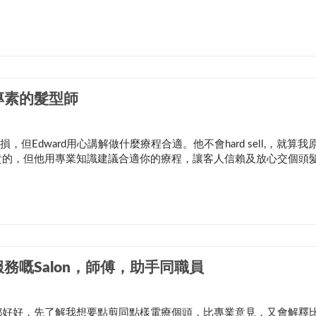
專素的髮型師
，但Edward用心講解做什麼療程合適。他不會hard sell,，就算我
是更加貴的，但他用專業知識建議合適你的療程，讓客人信賴及放心交個頭
務嘅Salon，師傅，助手同職員
acky 都好好，先了解我想要點剪同點樣電療個頭，比專業意見，又會解釋