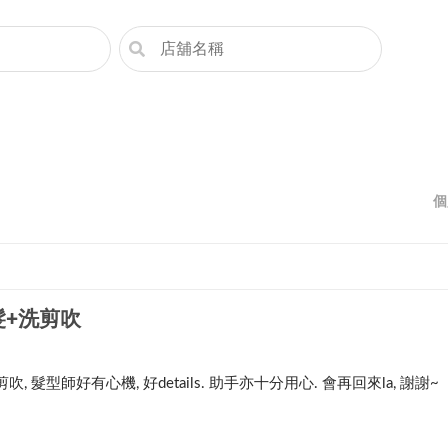
個
髮+洗剪吹
, 髮型師好有心機, 好details. 助手亦十分用心. 會再回來la, 謝謝~