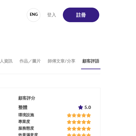
登入
ENG
註冊
人資訊
作品／圖片
師傅文章/分享
顧客評語
顧客評分
整體
5.0
環境設施
專業度
服務態度
效果滿意度