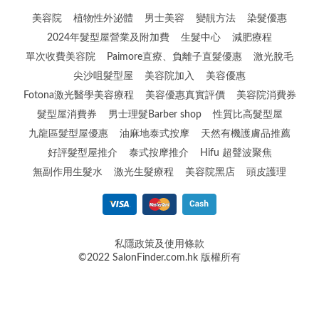
美容院
植物性外泌體
男士美容
變靚方法
染髮優惠
2024年髮型屋營業及附加費
生髮中心
減肥療程
單次收費美容院
Paimore直療、負離子直髮優惠
激光脫毛
尖沙咀髮型屋
美容院加入
美容優惠
Fotona激光醫學美容療程
美容優惠真實評價
美容院消費券
髮型屋消費券
男士理髮Barber shop
性質比高髮型屋
九龍區髮型屋優惠
油麻地泰式按摩
天然有機護膚品推薦
好評髮型屋推介
泰式按摩推介
Hifu 超聲波聚焦
無副作用生髮水
激光生髮療程
美容院黑店
頭皮護理
私隱政策及使用條款
©2022 SalonFinder.com.hk 版權所有