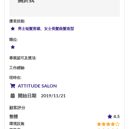
關於我
擅長技能
:
男士短髮剪裁、女士長髮曲髮造型
職位
:
專業認可及獎項
:
工作經驗
:
現時在
:
ATTITUDE SALON
開始日期
2019/11/21
顧客評分
整體
4.5
環境設施