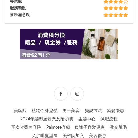
專業度
服務態度
效果滿意度
美容院
植物性外泌體
男士美容
變靚方法
染髮優惠
2024年髮型屋營業及附加費
生髮中心
減肥療程
單次收費美容院
Paimore直療、負離子直髮優惠
激光脫毛
尖沙咀髮型屋
美容院加入
美容優惠