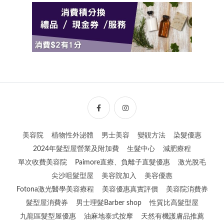
美容院
植物性外泌體
男士美容
變靚方法
染髮優惠
2024年髮型屋營業及附加費
生髮中心
減肥療程
單次收費美容院
Paimore直療、負離子直髮優惠
激光脫毛
尖沙咀髮型屋
美容院加入
美容優惠
Fotona激光醫學美容療程
美容優惠真實評價
美容院消費券
髮型屋消費券
男士理髮Barber shop
性質比高髮型屋
九龍區髮型屋優惠
油麻地泰式按摩
天然有機護膚品推薦