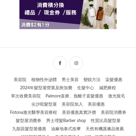
美容院
植物性外泌體
男士美容
變靚方法
染髮優惠
2024年髮型屋營業及附加費
生髮中心
減肥療程
單次收費美容院
Paimore直療、負離子直髮優惠
激光脫毛
尖沙咀髮型屋
美容院加入
美容優惠
Fotona激光醫學美容療程
美容優惠真實評價
美容院消費券
髮型屋消費券
男士理髮Barber shop
性質比高髮型屋
九龍區髮型屋優惠
油麻地泰式按摩
天然有機護膚品推薦