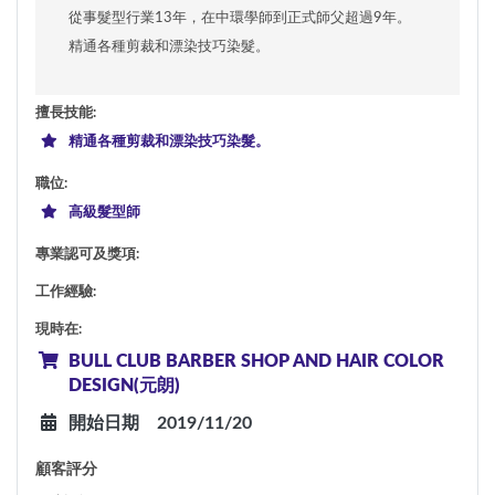
從事髮型行業13年，在中環學師到正式師父超過9年。
精通各種剪裁和漂染技巧染髮。
擅長技能
:
精通各種剪裁和漂染技巧染髮。
職位
:
高級髮型師
專業認可及獎項
:
工作經驗
:
現時在
:
BULL CLUB BARBER SHOP AND HAIR COLOR
DESIGN(元朗)
開始日期
2019/11/20
顧客評分