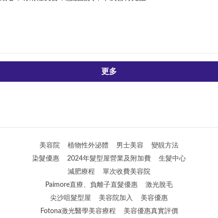
更多
美容院
植物性外泌體
男士美容
變靚方法
染髮優惠
2024年髮型屋營業及附加費
生髮中心
減肥療程
單次收費美容院
Paimore直療、負離子直髮優惠
激光脫毛
尖沙咀髮型屋
美容院加入
美容優惠
Fotona激光醫學美容療程
美容優惠真實評價