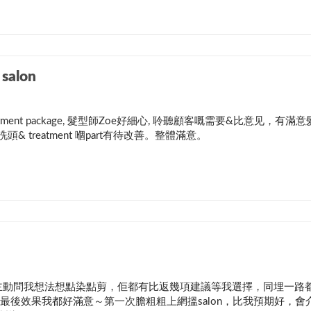
salon
tment package, 髮型師Zoe好細心, 聆聽顧客嘅需要&比意见，有滿意
& treatment 嗰part有待改善。整體滿意。
，主動問我想法想點染點剪，佢都有比返幾項建議等我選擇，同埋一路
最後效果我都好滿意～第一次膽粗粗上網搵salon，比我預期好，會