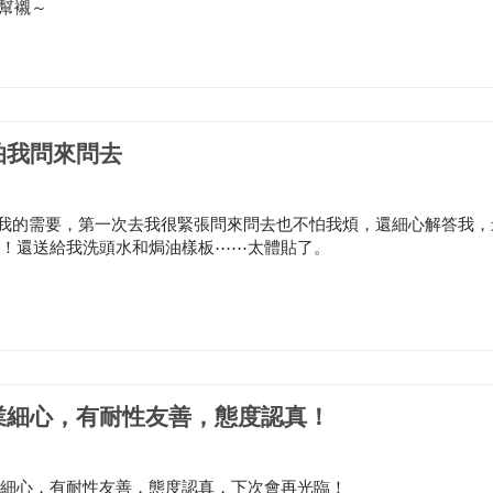
再幫襯～
怕我問來問去
白我的需要，第一次去我很緊張問來問去也不怕我煩，還細心解答我，
！還送給我洗頭水和焗油樣板⋯⋯太體貼了。
業細心，有耐性友善，態度認真！
專業細心，有耐性友善，態度認真，下次會再光臨！