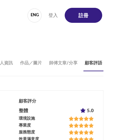
登入
ENG
註冊
人資訊
作品／圖片
師傅文章/分享
顧客評語
顧客評分
整體
5.0
環境設施
專業度
服務態度
效果滿意度