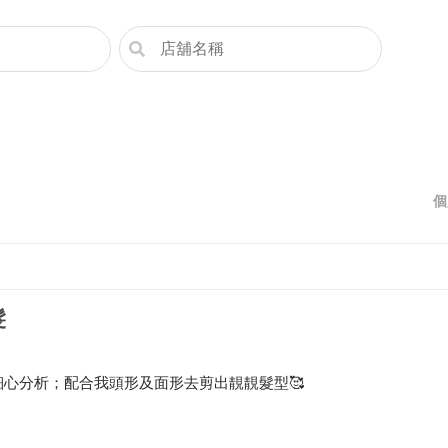
個
髮
及細心分析；配合我頭形及面形去剪出靚靚髮型🥰