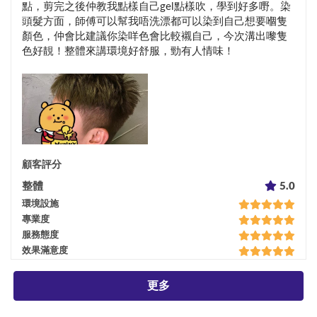
點，剪完之後仲教我點樣自己gel點樣吹，學到好多嘢。染
頭髮方面，師傅可以幫我唔洗漂都可以染到自己想要嗰隻
顏色，仲會比建議你染咩色會比較襯自己，今次溝出嚟隻
色好靚！整體來講環境好舒服，勁有人情味！
顧客評分
整體
5.0
環境設施
專業度
服務態度
效果滿意度
更多