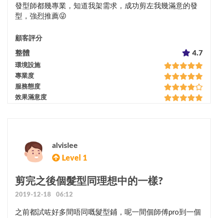
發型師都幾專業，知道我架需求，成功剪左我幾滿意的發
型，強烈推薦😜
顧客評分
整體
4.7
環境設施
專業度
服務態度
效果滿意度
alvislee
Level 1
剪完之後個髮型同理想中的一樣?
2019-12-18 06:12
之前都試咗好多間唔同嘅髮型鋪，呢一間個師傅pro到一個