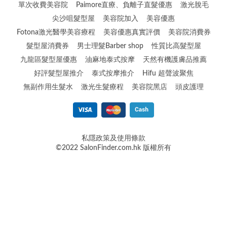
單次收費美容院
Paimore直療、負離子直髮優惠
激光脫毛
尖沙咀髮型屋
美容院加入
美容優惠
Fotona激光醫學美容療程
美容優惠真實評價
美容院消費券
髮型屋消費券
男士理髮Barber shop
性質比高髮型屋
九龍區髮型屋優惠
油麻地泰式按摩
天然有機護膚品推薦
好評髮型屋推介
泰式按摩推介
Hifu 超聲波聚焦
無副作用生髮水
激光生髮療程
美容院黑店
頭皮護理
私隱政策及使用條款
©2022 SalonFinder.com.hk 版權所有