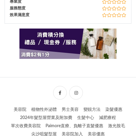
專業度
服務態度
效果滿意度
美容院
植物性外泌體
男士美容
變靚方法
染髮優惠
2024年髮型屋營業及附加費
生髮中心
減肥療程
單次收費美容院
Paimore直療、負離子直髮優惠
激光脫毛
尖沙咀髮型屋
美容院加入
美容優惠