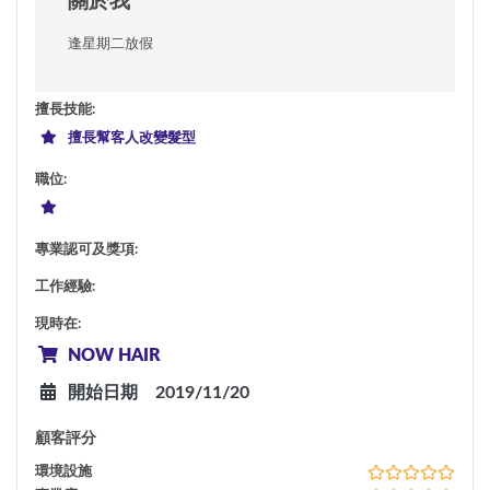
關於我
逢星期二放假
擅長技能
:
擅長幫客人改變髮型
職位
:
專業認可及獎項
:
工作經驗
:
現時在
:
NOW HAIR
開始日期
2019/11/20
顧客評分
環境設施