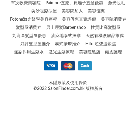
單次收費美容院
Paimore直療、負離子直髮優惠
激光脫毛
尖沙咀髮型屋
美容院加入
美容優惠
Fotona激光醫學美容療程
美容優惠真實評價
美容院消費券
髮型屋消費券
男士理髮Barber shop
性質比高髮型屋
九龍區髮型屋優惠
油麻地泰式按摩
天然有機護膚品推薦
好評髮型屋推介
泰式按摩推介
Hifu 超聲波聚焦
無副作用生髮水
激光生髮療程
美容院黑店
頭皮護理
私隱政策及使用條款
©2022 SalonFinder.com.hk 版權所有