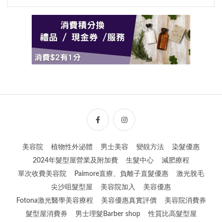
美容院
植物性外泌體
男士美容
變靚方法
染髮優惠
2024年髮型屋營業及附加費
生髮中心
減肥療程
單次收費美容院
Paimore直療、負離子直髮優惠
激光脫毛
尖沙咀髮型屋
美容院加入
美容優惠
Fotona激光醫學美容療程
美容優惠真實評價
美容院消費券
髮型屋消費券
男士理髮Barber shop
性質比高髮型屋