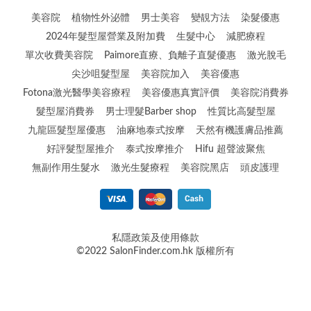
美容院
植物性外泌體
男士美容
變靚方法
染髮優惠
2024年髮型屋營業及附加費
生髮中心
減肥療程
單次收費美容院
Paimore直療、負離子直髮優惠
激光脫毛
尖沙咀髮型屋
美容院加入
美容優惠
Fotona激光醫學美容療程
美容優惠真實評價
美容院消費券
髮型屋消費券
男士理髮Barber shop
性質比高髮型屋
九龍區髮型屋優惠
油麻地泰式按摩
天然有機護膚品推薦
好評髮型屋推介
泰式按摩推介
Hifu 超聲波聚焦
無副作用生髮水
激光生髮療程
美容院黑店
頭皮護理
私隱政策及使用條款
©2022 SalonFinder.com.hk 版權所有