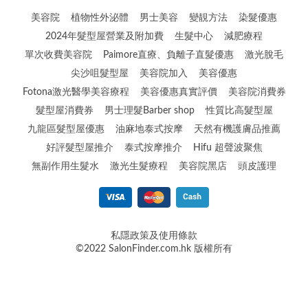
美容院
植物性外泌體
男士美容
變靚方法
染髮優惠
2024年髮型屋營業及附加費
生髮中心
減肥療程
單次收費美容院
Paimore直療、負離子直髮優惠
激光脫毛
尖沙咀髮型屋
美容院加入
美容優惠
Fotona激光醫學美容療程
美容優惠真實評價
美容院消費券
髮型屋消費券
男士理髮Barber shop
性質比高髮型屋
九龍區髮型屋優惠
油麻地泰式按摩
天然有機護膚品推薦
好評髮型屋推介
泰式按摩推介
Hifu 超聲波聚焦
無副作用生髮水
激光生髮療程
美容院黑店
頭皮護理
私隱政策及使用條款
©2022 SalonFinder.com.hk 版權所有