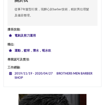
關於我
從事7年髮型行業，現醉心於barber技術，精於男仕理髮
及儀容整理。
擅長技能
:
電剷及剪刀運用
職位
:
運動，籃球，潛水，呃水吹
專業認可及獎項
:
工作經驗
:
2019/11/19
-
2020/04/27
BROTHERS MEN BARBER
SHOP