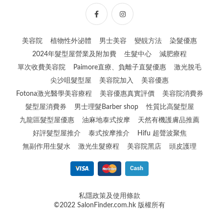
美容院
植物性外泌體
男士美容
變靚方法
染髮優惠
2024年髮型屋營業及附加費
生髮中心
減肥療程
單次收費美容院
Paimore直療、負離子直髮優惠
激光脫毛
尖沙咀髮型屋
美容院加入
美容優惠
Fotona激光醫學美容療程
美容優惠真實評價
美容院消費券
髮型屋消費券
男士理髮Barber shop
性質比高髮型屋
九龍區髮型屋優惠
油麻地泰式按摩
天然有機護膚品推薦
好評髮型屋推介
泰式按摩推介
Hifu 超聲波聚焦
無副作用生髮水
激光生髮療程
美容院黑店
頭皮護理
私隱政策及使用條款
©2022 SalonFinder.com.hk 版權所有